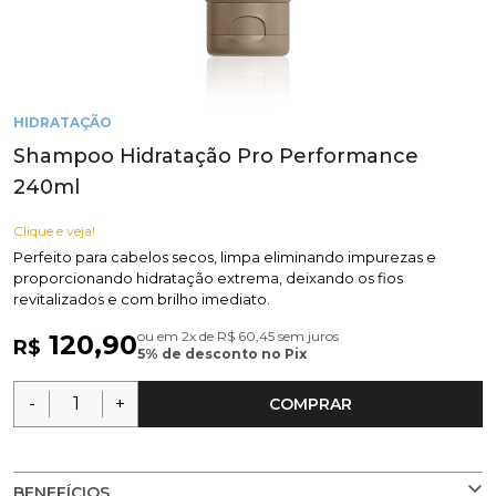
HIDRATAÇÃO
Shampoo Hidratação Pro Performance
240ml
Clique e veja!
Perfeito para cabelos secos, limpa eliminando impurezas e
proporcionando hidratação extrema, deixando os fios
revitalizados e com brilho imediato.
ou em 2x de R$ 60,45 sem juros
120,90
R$
5% de desconto no Pix
-
+
COMPRAR
BENEFÍCIOS