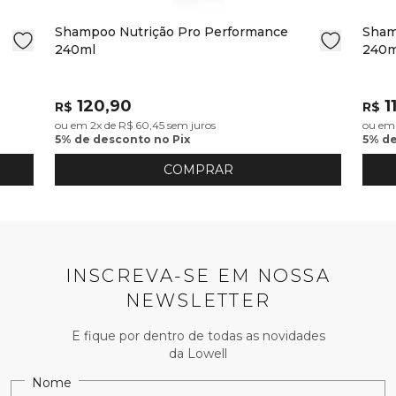
Shampoo Nutrição Pro Performance
Sham
240ml
240m
120,90
11
R$
R$
ou em 2x de R$ 60,45 sem juros
ou em 
5% de desconto no Pix
5% de
COMPRAR
INSCREVA-SE EM NOSSA
NEWSLETTER
E fique por dentro de todas as novidades
da Lowell
Nome