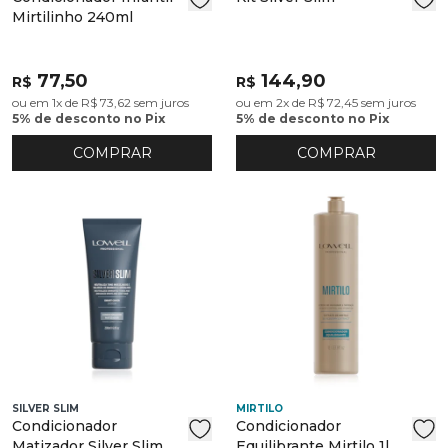
Mirtilinho 240ml
77,50
144,90
R$
R$
ou em 1x de R$ 73,62 sem juros
ou em 2x de R$ 72,45 sem juros
5% de desconto no Pix
5% de desconto no Pix
COMPRAR
COMPRAR
SILVER SLIM
MIRTILO
Condicionador
Condicionador
Matizador Silver Slim
Equilibrante Mirtilo 1l