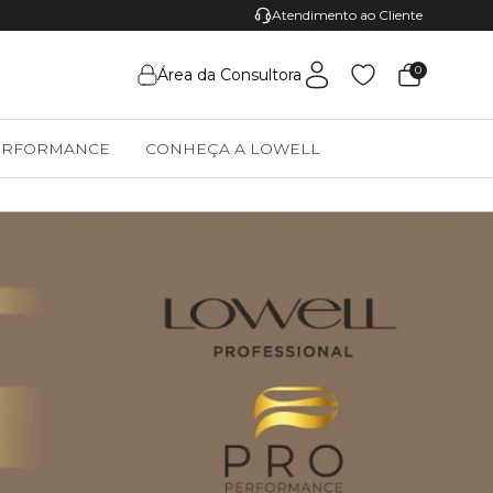
Pague com Pix e Ganhe 5% de desconto
Atendimento ao Cliente
0
Área da Consultora
ERFORMANCE
CONHEÇA A LOWELL