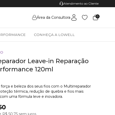
Pague com Pix e Ganhe 5% de desconto
Atendimento ao Cliente
0
Área da Consultora
ERFORMANCE
CONHEÇA A LOWELL
ÃO
eparador Leave-in Reparação
erformance 120ml
força e beleza dos seus fios com o Multirreparador
roteção térmica, redução de quebra e fios mais
 com uma fórmula leve e inovadora.
50
 R$ 50,75 sem juros