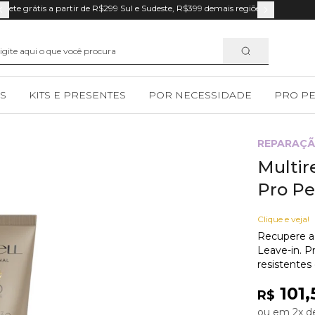
Frete grátis a partir de R$299 Sul e Sudeste, R$399 demais regiões.
S
KITS E PRESENTES
POR NECESSIDADE
PRO P
REPARAÇ
Multir
Pro P
Clique e veja!
Recupere a 
Leave-in. P
resistentes
101,
R$
ou em 2x de