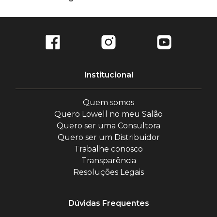
Limpeza e fortalecimento para cabelos longos e
saudáveis! Combate pontas duplas e quebra com
Máscara Diária Regeneradora Ends 200ml
uma fórmula rica em tecnologia.
Kit composto por:
Institucional
1 Shampoo Regenerador Ends 240ml
Sérum Extrarregenerador de Pontas Ends
1 Máscara Diária Regeneradora Ends 200ml
100ml
Quem somos
1 Sérum Extrarregenerador de Pontas Ends 100ml
Quero Lowell no meu Salão
Quero ser uma Consultora
Quero ser um Distribuidor
Trabalhe conosco
Transparência
Resoluções Legais
Dúvidas Frequentes