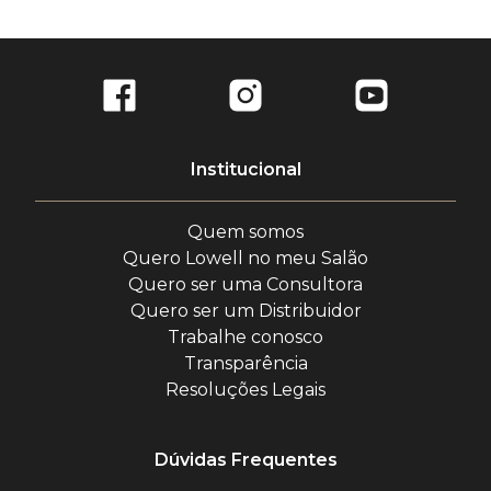
Regenera e sela os fios; combate pontas duplas; pH
6,5.
Shampoo Regenerador Ends 240ml
Kit composto por:
1 Shampoo Regenerador Ends 240ml
Institucional
1 Máscara Diária Regeneradora Ends 200ml
Quem somos
Quero Lowell no meu Salão
Quero ser uma Consultora
Quero ser um Distribuidor
Trabalhe conosco
Transparência
Resoluções Legais
Dúvidas Frequentes