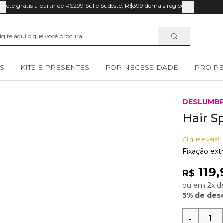
Frete grátis a partir de R$299 Sul e Sudeste, R$399 demais regiões.
S
KITS E PRESENTES
POR NECESSIDADE
PRO P
DESLUMB
Hair S
Clique e veja!
Fixação ext
119,
R$
ou em 2x de
5% de desc
-