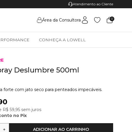
Pague com Pix e Ganhe 5% de desconto
Atendimento ao Cliente
0
Área da Consultora
ERFORMANCE
CONHEÇA A LOWELL
RE
pray Deslumbre 500ml
ra forte com jato seco para penteados impecáveis.
90
 R$ 59,95 sem juros
onto no Pix
+
ADICIONAR AO CARRINHO