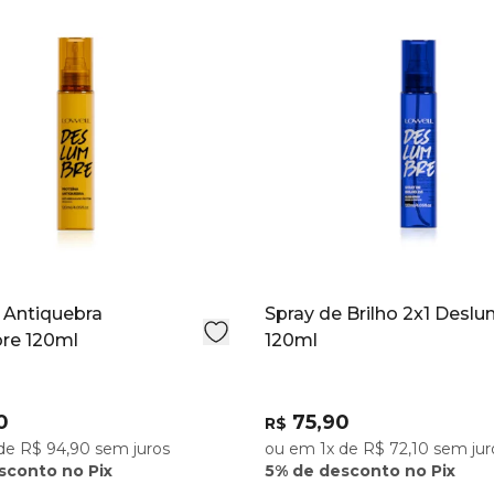
Cinnamomum
Caneleira),
Cálamo, Com
Olea Europa
(Óleo De Arg
(Diisoesteara
Stearate (Es
(Cicloexass
Hydroxycitro
 Antiquebra
Spray de Brilho 2x1 Desl
re 120ml
120ml
0
75,90
R$
de R$ 94,90 sem juros
ou em 1x de R$ 72,10 sem jur
sconto no Pix
5% de desconto no Pix