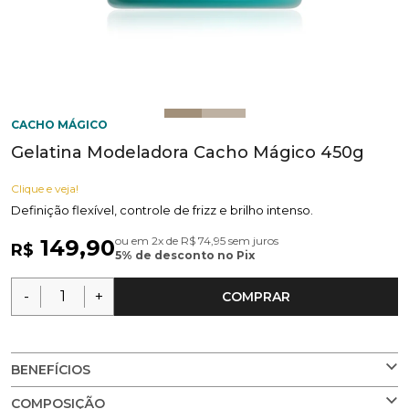
CACHO MÁGICO
Gelatina Modeladora Cacho Mágico 450g
Clique e veja!
Definição flexível, controle de frizz e brilho intenso.
ou em 2x de R$ 74,95 sem juros
149,90
R$
5% de desconto no Pix
-
+
COMPRAR
BENEFÍCIOS
COMPOSIÇÃO
Fórmula leve para modelagem e hidratação.