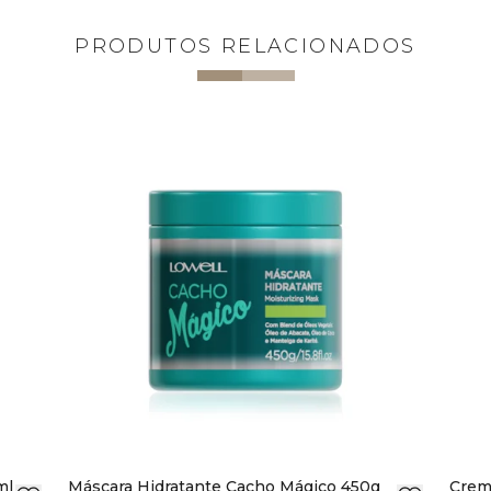
PRODUTOS RELACIONADOS
ml
Máscara Hidratante Cacho Mágico 450g
Crem