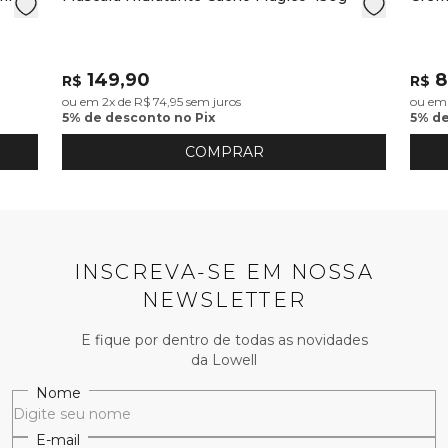
149,90
8
R$
R$
ou em 2x de R$ 74,95 sem juros
ou em 
5% de desconto no Pix
5% de
COMPRAR
INSCREVA-SE EM NOSSA
NEWSLETTER
E fique por dentro de todas as novidades
da Lowell
Nome
E-mail