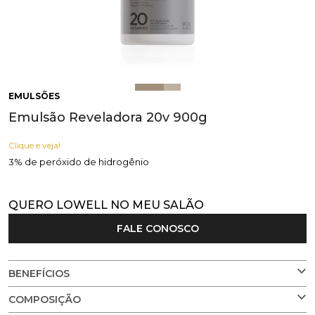
EMULSÕES
Emulsão Reveladora 20v 900g
Clique e veja!
3% de peróxido de hidrogênio
QUERO LOWELL NO MEU SALÃO
FALE CONOSCO
BENEFÍCIOS
COMPOSIÇÃO
Com óleo de Argan