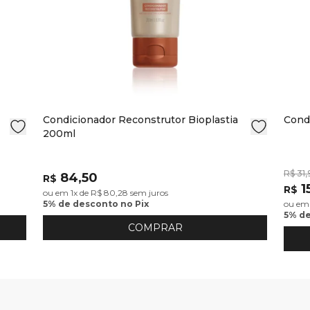
Condicionador Reconstrutor Bioplastia
Cond
200ml
R$ 31
84,50
R$
1
R$
ou em 1x de R$ 80,28 sem juros
5% de desconto no Pix
ou em 
5% de
COMPRAR