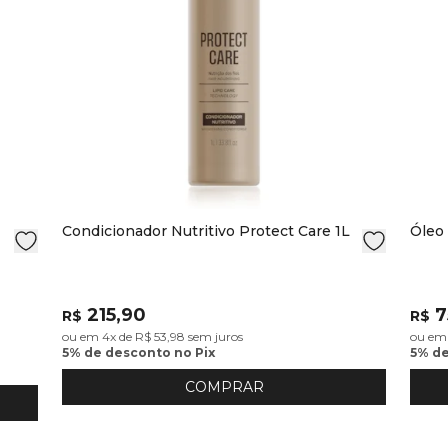
Condicionador Nutritivo Protect Care 1L
Óleo 
215,90
7
R$
R$
ou em 4x de R$ 53,98 sem juros
ou em 
5% de desconto no Pix
5% de
COMPRAR