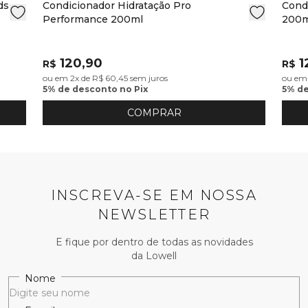
ds
Condicionador Hidratação Pro
Cond
Performance 200ml
200m
120,90
1
R$
R$
ou em 2x de R$ 60,45 sem juros
ou em 
5% de desconto no Pix
5% de
COMPRAR
INSCREVA-SE EM NOSSA
NEWSLETTER
E fique por dentro de todas as novidades
da Lowell
Nome